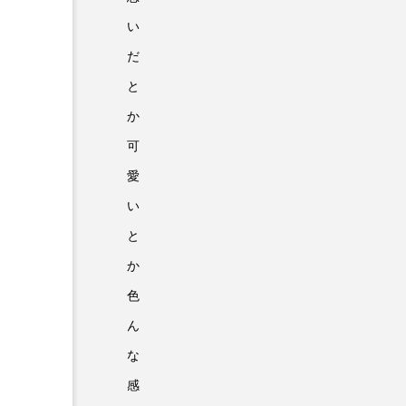
い
だ
と
か
可
愛
い
と
か
色
ん
な
感