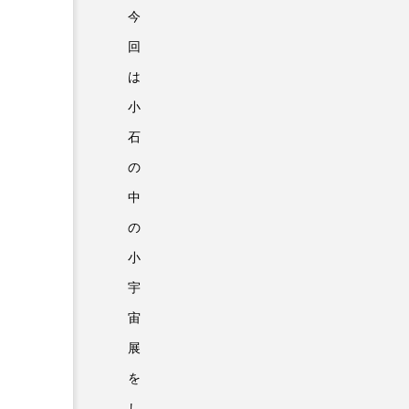
今
回
は
小
石
の
不知火美術館にて高校生とワークショップ開催！
中
の
2024.01.08
小
宇
宙
展
TAG
を
し