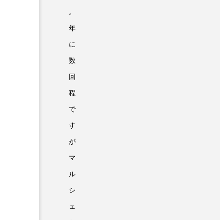
。
年
に
数
回
程
で
す
が
マ
ル
シ
ェ