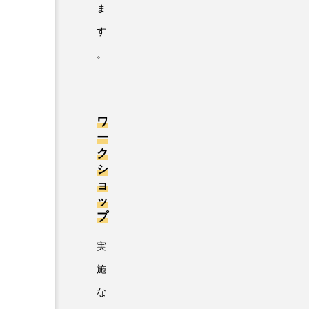
ま
す
。
ワ
ー
ク
シ
ョ
ッ
プ
実
施
な