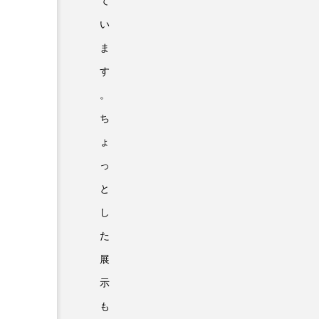
て
い
ま
す
。
ち
ょ
っ
と
し
た
展
示
も