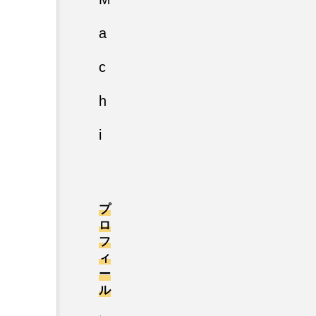
a
c
h
i
プ
ロ
フ
ィ
ー
ル