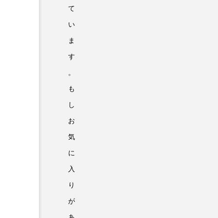
て
い
ま
す
。
も
し
お
気
に
入
り
が
あ