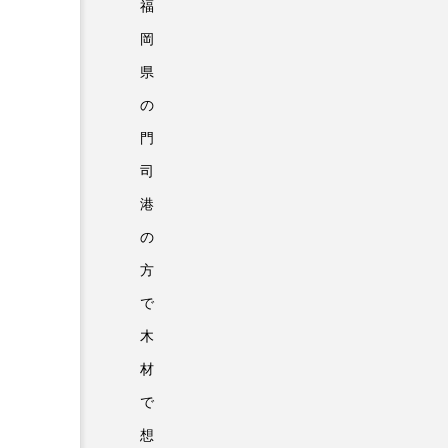
福
岡
県
の
門
司
港
の
方
で
木
材
で
想