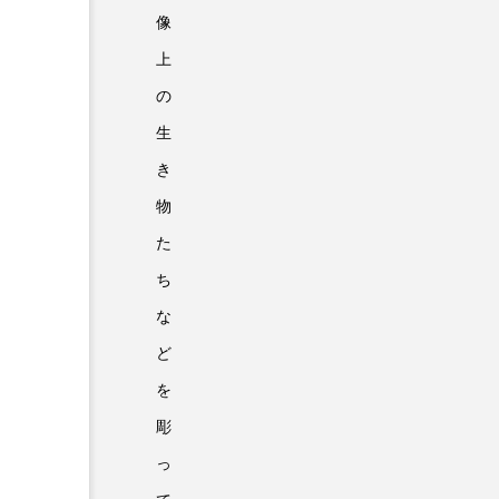
像
上
の
生
き
物
た
ち
な
ど
を
彫
っ