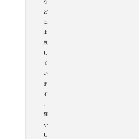
な
ど
に
出
展
し
て
い
ま
す
。
輝
か
し