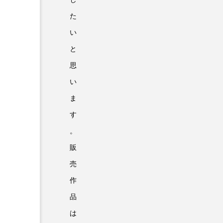
た
い
と
思
い
ま
す
。
販
売
作
品
は