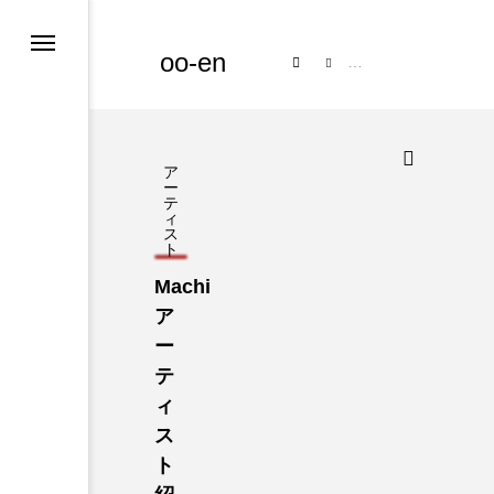
oo-en
コンテンツ
アーテ
ア
ー
テ
ィ
ス
ト
Machi
ア
ー
テ
ィ
ス
ト