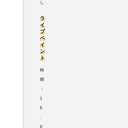
し
ラ
イ
ブ
ペ
イ
ン
ト
時
間
：
1
5
:
0