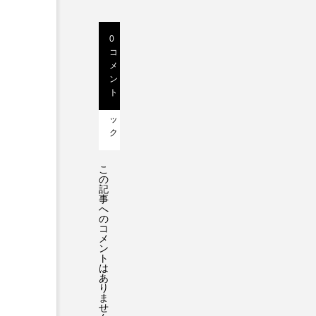
ト
レ
0
0
ー
コ
ト
メ
ラ
タ
ン
ッ
ー
ト
ク
よ
バ
ッ
っ
ク
し
ー
こ
ア
の
記
ー
事
へ
テ
の
コ
ィ
メ
ス
ン
ト
ト
は
あ
紹
り
ま
介
せ