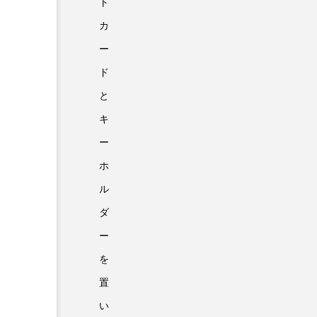
ト
カ
ー
ド
と
キ
ー
ホ
ル
ダ
ー
を
置
い