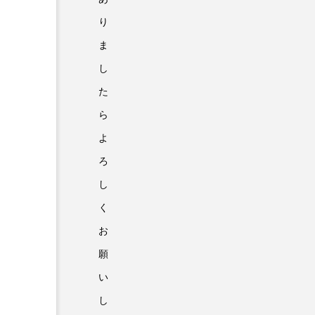
り
ま
し
た
ら
よ
ろ
し
く
お
願
い
し