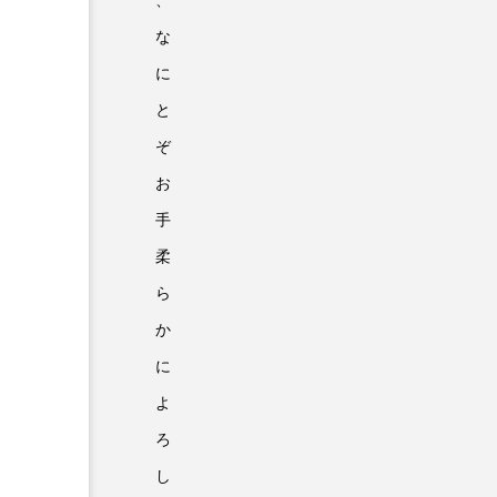
、
な
お知らせ
に
と
ぞ
お
手
柔
ら
か
に
よ
ろ
し