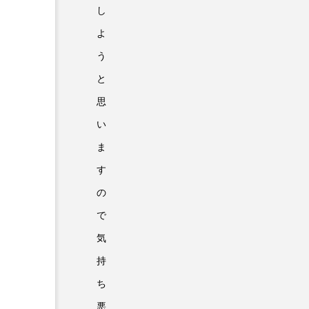
し
よ
う
と
思
い
ま
す
の
で
気
持
ち
悪