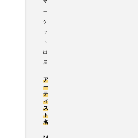
マ
ー
ケ
ッ
ト
出
展
ア
ー
テ
ィ
ス
ト
名
M