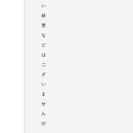
い
経
歴
な
ど
は
ご
ざ
い
ま
せ
ん
が
NEW