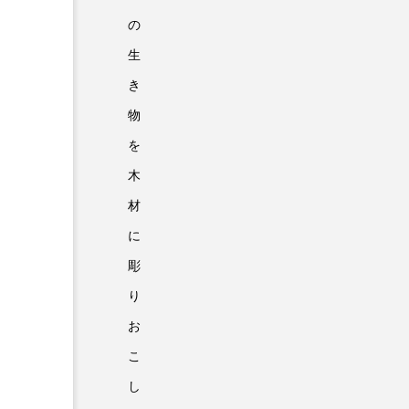
の
生
き
物
を
木
材
に
彫
り
お
こ
し