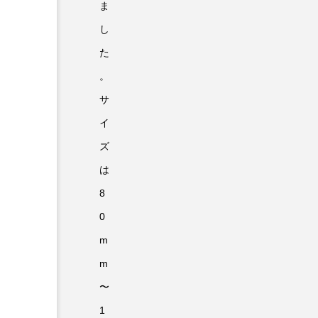
ま
し
た
。
サ
イ
ズ
は
8
0
m
m
〜
1