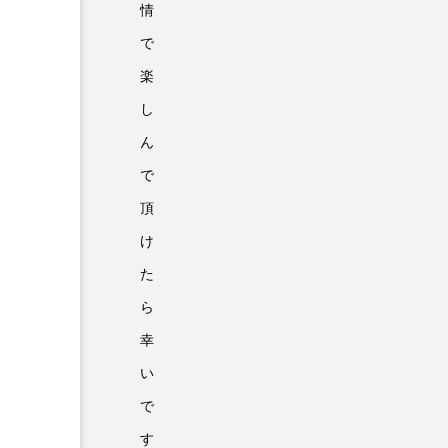
情
で
楽
し
ん
で
頂
け
た
ら
幸
い
で
す