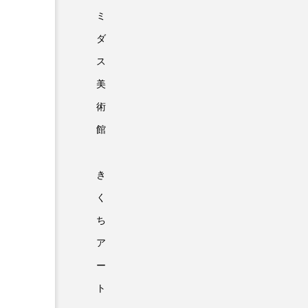
ミ
ダ
ス
美
術
館
き
く
ち
ア
ー
ト