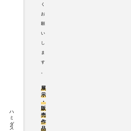
く
お
願
い
し
ま
す
。
展
示
・
販
2023.12.03
売
イベント
作
品