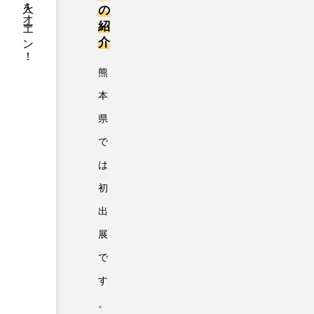
ハミダス人をオーエン！
の
紹
介
熊
本
県
で
は
初
出
展
で
す
。