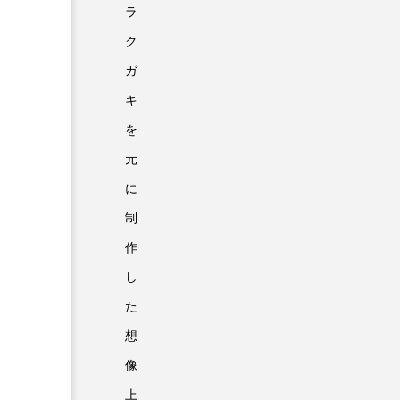
ラ
ク
ガ
キ
を
元
に
制
作
し
た
想
像
上