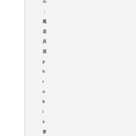
ル
：
魔
道
具
屋
p
h
r
o
b
i
s
参