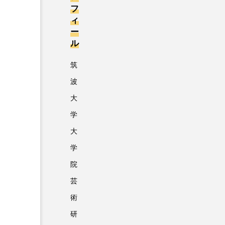
フ
ィ
ー
ル
筑
波
大
学
大
学
院
芸
術
研