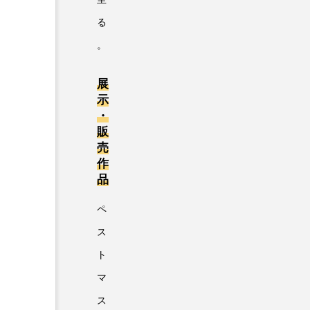
る
。
展
示
・
販
売
作
品
ペ
ス
ト
マ
ス