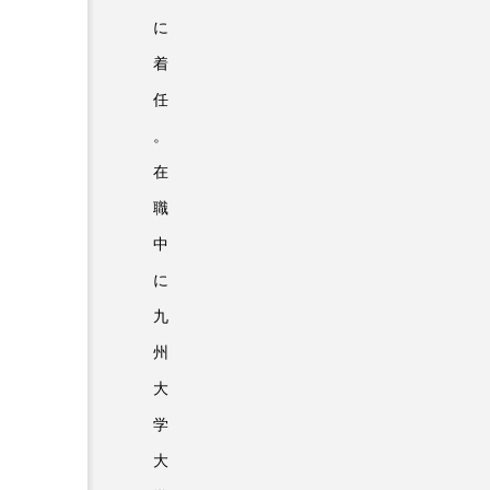
に
着
任
。
在
職
中
に
九
州
大
学
大