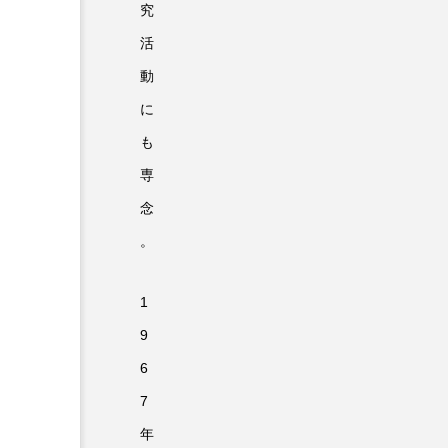
究
活
動
に
も
専
念
。
1
9
6
7
NEW
年