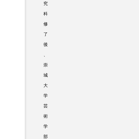
究
科
修
了
後
、
崇
城
大
学
芸
術
学
部