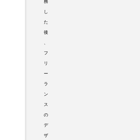
務
し
た
後
、
フ
リ
ー
ラ
ン
ス
の
デ
ザ