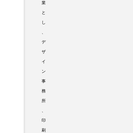
業
と
し
、
デ
ザ
イ
ン
事
務
所
、
印
刷