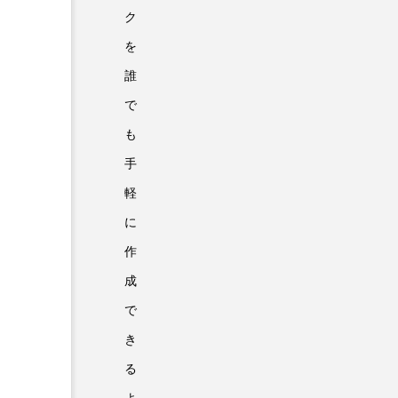
ク
を
誰
で
も
手
軽
に
作
成
で
き
る