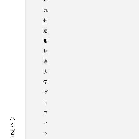
年
九
州
造
形
短
期
大
学
グ
ラ
フ
2023.12.03
イベント
ィ
ッ