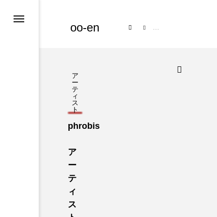
oo-en
コンテンツ
アーテ
ア
ー
テ
ィ
ス
ト
phrobis
ア
ー
テ
ィ
ス