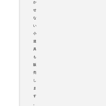
か
せ
な
い
小
道
具
も
販
売
し
ま
す
。