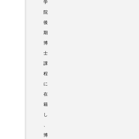
学
院
後
期
博
士
課
程
に
在
籍
し
、
博