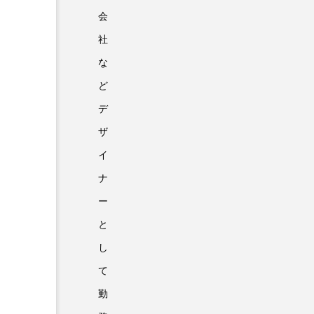
会
社
な
ど
デ
ザ
イ
ナ
ー
と
し
て
勤