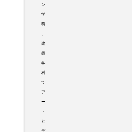
ン
学
科
、
建
築
学
科
で
ア
ー
ト
と
デ