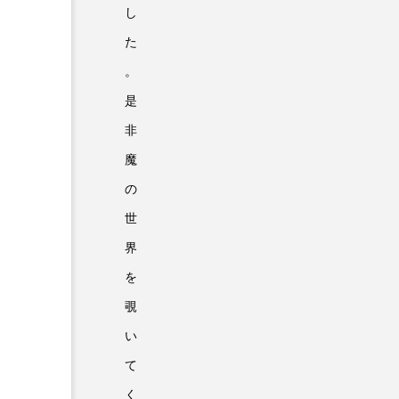
し
た
。
是
非
魔
の
世
界
を
覗
い
て
く