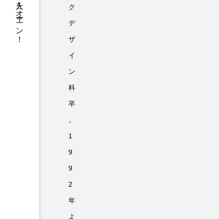
ハミダス人をオーエン！
ク
デ
ザ
イ
ン
科
卒
。
1
9
9
2
年
よ