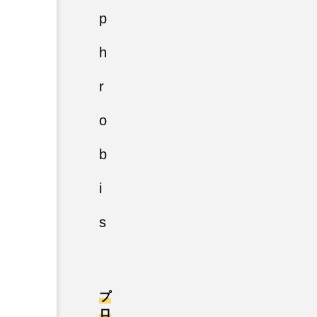
p
h
r
o
b
i
s
プ
ロ