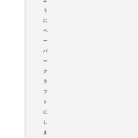
よ
う
に
ペ
ー
パ
ー
ク
ラ
フ
ト
に
し
ま