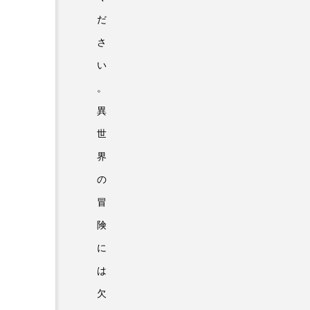
だ
さ
い
。
異
世
界
の
冒
険
に
は
欠