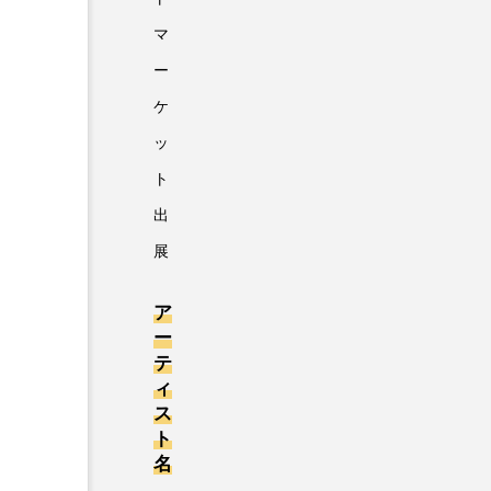
マ
ー
ケ
ッ
ト
出
展
ア
ー
テ
ィ
ス
ト
名