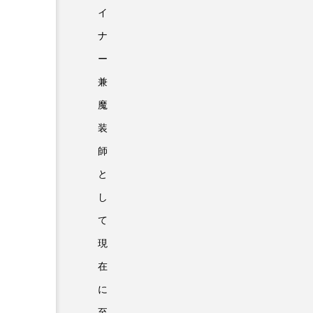
イ
ナ
ー
兼
魔
装
師
と
し
て
現
在
に
至