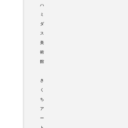
ハ
ミ
ダ
ス
美
術
館
き
く
ち
ア
ー
ト