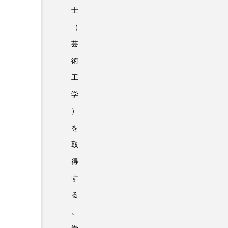
士
（
芸
術
工
学
）
を
取
得
す
る
。