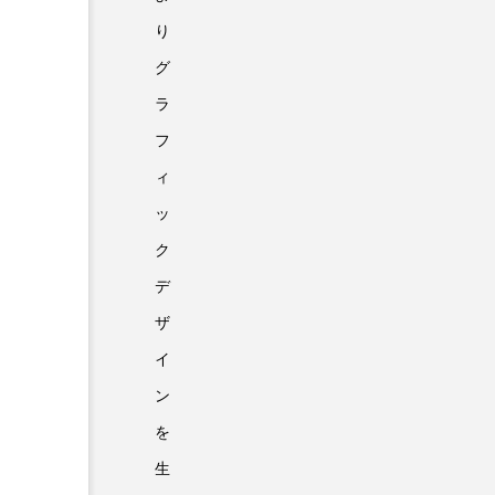
り
グ
ラ
フ
ィ
不知火美術館にて高校生とワークショップ開催！
ッ
ク
デ
2024.01.08
ザ
イ
ン
を
TAG
生