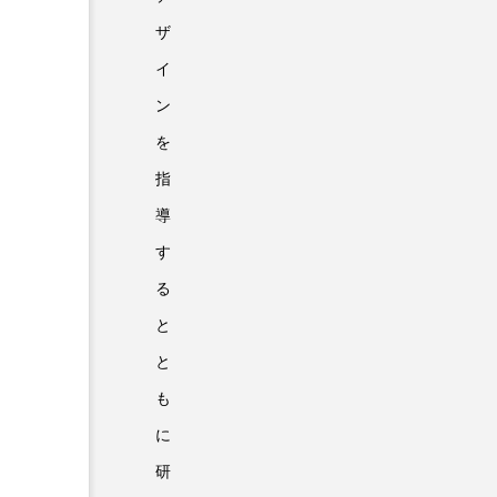
ザ
イ
ン
を
指
導
す
る
と
と
も
に
研