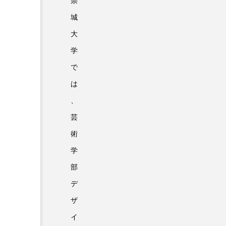
崇
城
大
学
で
は
、
芸
術
学
部
デ
ザ
イ