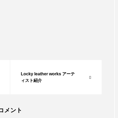
Locky leather works アーテ
［終了］ハミダス美術館ーきくちアートマーケット＆アートバスeven
ィスト紹介
コメント