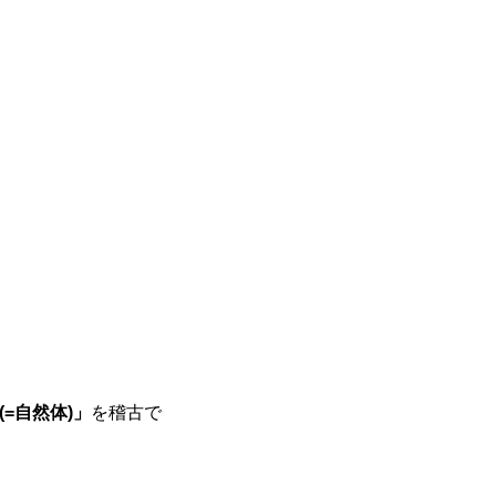
=自然体)」
を稽古で