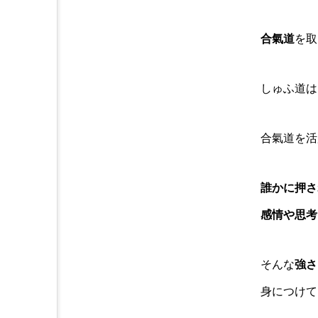
お知らせ
合氣道
を取
しゅふ道は
合氣道を活
誰かに押さ
感情や思考
そんな
強さ
身につけて