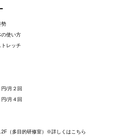
ー
姿勢
体の使い方
ストレッチ
［終了］ハミダス美術館ーきくちアートマーケット＆アートバスeven
円/月２回
円/月４回
ス2F（多目的研修室）※詳しくは
こちら