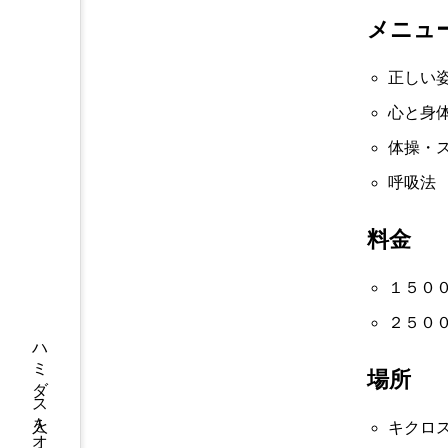
メニュ
正しい
心と身
体操・
呼吸法
料金
１５００
２５００
ハミダス人をオーエン！
2023.12.03
イベント
場所
キクロ