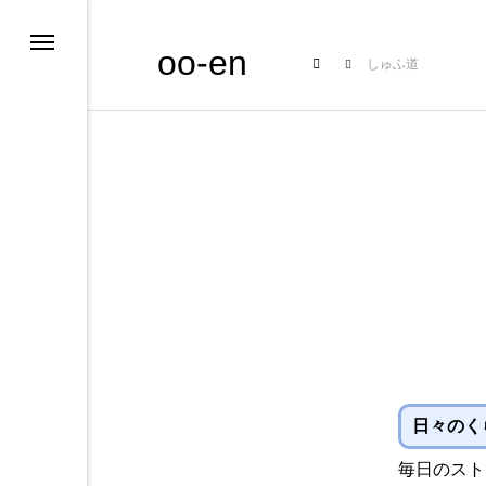
oo-en
しゅふ道
日々のく
毎日のスト